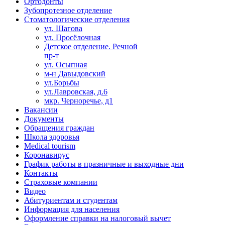
Ортодонты
Зубопротезное отделение
Стоматологические отделения
ул. Шагова
ул. Просёлочная
Детское отделение. Речной
пр-т
ул. Осыпная
м-н Давыдовский
ул.Борьбы
ул.Лавровская, д.6
мкр. Черноречье, д1
Вакансии
Документы
Обращения граждан
Школа здоровья
Medical tourism
Коронавирус
График работы в празничные и выходные дни
Контакты
Страховые компании
Видео
Абитуриентам и студентам
Информация для населения
Оформление справки на налоговый вычет