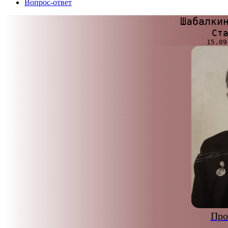
Вопрос-ответ
Шабалки
Ст
Про