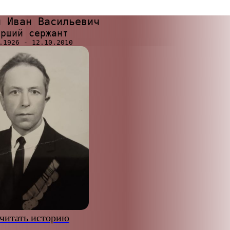
н Иван Васильевич
арший сержант
читать историю