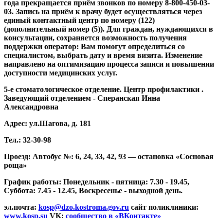
года прекращается приём звонков по номеру 8-800-450-03-
03. Запись на приём к врачу будет осуществляться через
единый контактный центр по номеру (122)
(дополнительный номер (5)). Для граждан, нуждающихся в
консультации, сохраняется возможность получения
поддержки оператор: Вам помогут определиться со
специалистом, выбрать дату и время визита. Изменение
направлено на оптимизацию процесса записи и повышении
доступности медицинских услуг.
5-е стоматологическое отделение. Центр профилактики .
Заведующий отделением -
Сперанская Инна
Александровна
Адрес:
ул.Шагова, д. 181
Тел.:
32-30-98
Проезд:
Автобус №: 6, 24, 33, 42, 93 — остановка «Сосновая
роща»
График работы:
Понедельник - пятница: 7.30 - 19.45,
Суббота: 7.45 - 12.45, Воскресенье - выходной день.
эл.почта
:
kosp@dzo.kostroma.gov.ru
сайт поликлиники:
www.kosp.su
VK:
сообщество в «ВКонтакте»