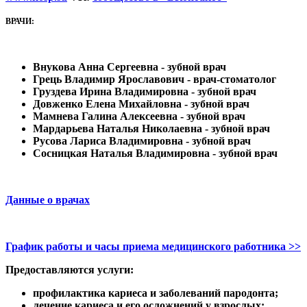
ВРАЧИ:
Внукова Анна Сергеевна - зубной врач
Грець Владимир Ярославович -​ врач-стоматолог
Груздева Ирина Владимировна - зубной врач
Довженко Елена Михайловна - зубной врач
Мамнева Галина Алексеевна - зубной врач
Мардарьева Наталья Николаевна - зубной врач
Русова Лариса Владимировна - зубной врач
Сосницкая Наталья Владимировна - зубной врач
Данные о врачах
График работы и часы приема медицинского работника >>
Предоставляются услуги:
профилактика кариеса и заболеваний пародонта;
лечение кариеса и его осложнений у взрослых;