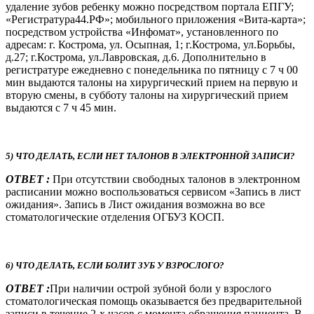
удаление зубов ребенку можно посредством портала ЕПГУ;
«Регистратура44.РФ»; мобильного приложения «Вита-карта»;
посредством устройства «Инфомат», установленного по
адресам: г. Кострома, ул. Осыпная, 1; г.Кострома, ул.Борьбы,
д.27; г.Кострома, ул.Лавровская, д.6. Дополнительно в
регистратуре ежедневно с понедельника по пятницу с 7 ч 00
мин выдаются талоны на хирургический прием на первую и
вторую смены, в субботу талоны на хирургический прием
выдаются с 7 ч 45 мин.
5) ЧТО ДЕЛАТЬ, ЕСЛИ НЕТ ТАЛОНОВ В ЭЛЕКТРОННОЙ ЗАПИСИ?
ОТВЕТ :
При отсутствии свободных талонов в электронном
расписании можно воспользоваться сервисом «Запись в лист
ожидания». Запись в Лист ожидания возможна во все
стоматологические отделения ОГБУЗ КОСП.
6) ЧТО ДЕЛАТЬ, ЕСЛИ БОЛИТ ЗУБ У ВЗРОСЛОГО?
ОТВЕТ :
При наличии острой зубной боли у взрослого
стоматологическая помощь оказывается без предварительной
записи в течение 2-х часов с момента обращения пациента. В